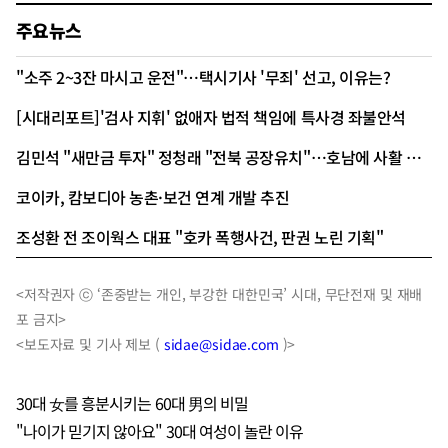
주요뉴스
"소주 2~3잔 마시고 운전"…택시기사 '무죄' 선고, 이유는?
[시대리포트]'검사 지휘' 없애자 법적 책임에 특사경 좌불안석
김민석 "새만금 투자" 정청래 "전북 공장유치"…호남에 사활 건 이유 셋
코이카, 캄보디아 농촌·보건 연계 개발 추진
조성환 전 조이웍스 대표 "호카 폭행사건, 판권 노린 기획"
<저작권자 ⓒ ‘존중받는 개인, 부강한 대한민국’ 시대, 무단전재 및 재배
포 금지>
<보도자료 및 기사 제보 (
sidae@sidae.com
)>
30대 女를 흥분시키는 60대 男의 비밀
"나이가 믿기지 않아요" 30대 여성이 놀란 이유