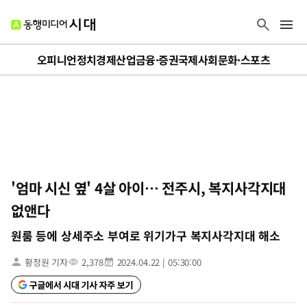
오피니언
정치
경제
산업
금융·증권
국제
사회
문화·스포츠
'엄마 시신 옆' 4살 아이… 전주시, 복지사각지대
없앤다
원룸 등에 상세주소 부여로 위기가구 복지사각지대 해소
황정원 기자
2,378
2024.04.22
|
05:30:00