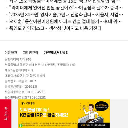
・
최대 15조 과징금…미래에셋 등 15곳 '국고채 입찰담합' 심판대 오른다
・
"라이더에게 없어선 안될 공간이죠"…이동쉼터·살수차 총력 대응
・
'2035년 84조원' 양자기술, 3년내 산업화된다…서울시, 사업화 지원
・
오세훈 "용산어린이정원에 아파트 건설 절대 불가…후대 위한 녹지"
・
폭염도 경영 리스크…생산성 낮아지고 비용 커진다
이용약관
저작권규약
개인정보처리방침
동행미디어 시대 (주)
서울특별시 종로구 청계천로 35 (서린동, 관정빌딩) 17층
제호 : 동행미디어 시대
대표이사/발행인/편집인: 오병상
등록번호 : 서울 아01082
등록일/발행일 : 2010.1.5
사업자등록번호 101-81-94590
통신판매신고번호 제 01-1022호
전자우편주소 :
sidae@sidae.com
Tel : 02-723-5114
청소년보호책임자 : 차상엽
COPYRIGHT © SIDAE ALL RIGHTS RESERVED.