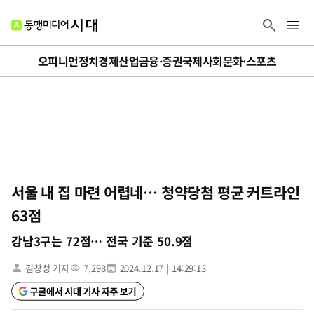
오피니언
정치
경제
산업
금융·증권
국제
사회
문화·스포츠
서울 내 집 마련 어렵네… 청약당첨 평균 커트라인
63점
강남3구는 72점… 전국 기준 50.9점
김창성 기자
7,298
2024.12.17
|
14:29:13