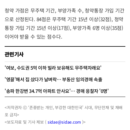
청약 가점은 무주택 기간, 부양가족 수, 청약통장 가입 기간
으로 산정된다. 84점은 무주택 기간 15년 이상(32점), 청약
통장 가입 기간 15년 이상(17점), 부양가족 6명 이상(35점)
이어야 받을 수 있는 점수다.
관련기사
'여보, 수도권 5억 이하 빌라 보유해도 무주택자래요'
'영끌'해서 집 샀다가 날벼락… 부동산 임의경매 속출
'송파 한강변 34.7억 아파트 안사요'… 경매 응찰자 '0명'
<저작권자 ⓒ ‘존중받는 개인, 부강한 대한민국’ 시대, 무단전재 및 재배
포 금지>
<보도자료 및 기사 제보 (
sidae@sidae.com
)>