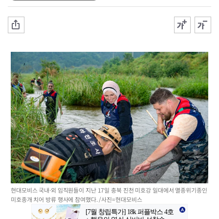
현대모비스 국내·외 임직원들이 지난 17일 충북 진천 미호강 일대에서 멸종위기종인
미호종개 치어 방류 행사에 참여했다. /사진=현대모비스