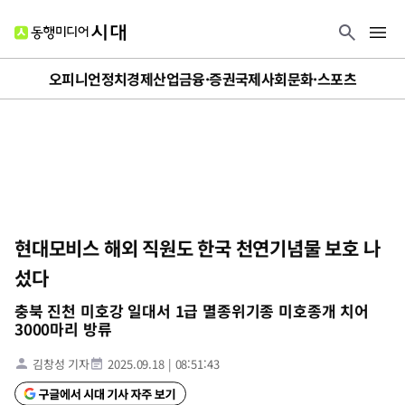
오피니언
정치
경제
산업
금융·증권
국제
사회
문화·스포츠
현대모비스 해외 직원도 한국 천연기념물 보호 나
섰다
충북 진천 미호강 일대서 1급 멸종위기종 미호종개 치어
3000마리 방류
김창성 기자
2025.09.18
|
08:51:43