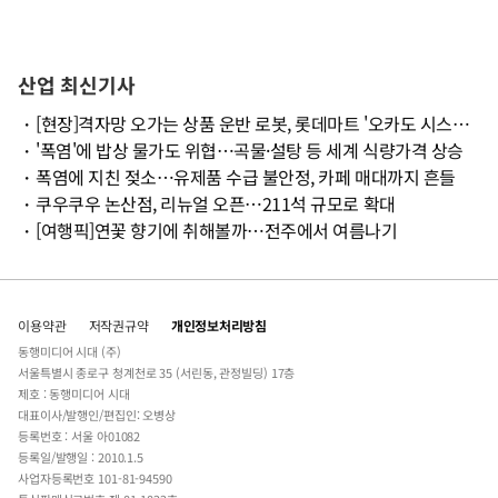
산업 최신기사
・
[현장]격자망 오가는 상품 운반 로봇, 롯데마트 '오카도 시스템' 첫 공개
・
'폭염'에 밥상 물가도 위협…곡물·설탕 등 세계 식량가격 상승
・
폭염에 지친 젖소…유제품 수급 불안정, 카페 매대까지 흔들
・
쿠우쿠우 논산점, 리뉴얼 오픈…211석 규모로 확대
・
[여행픽]연꽃 향기에 취해볼까…전주에서 여름나기
이용약관
저작권규약
개인정보처리방침
동행미디어 시대 (주)
서울특별시 종로구 청계천로 35 (서린동, 관정빌딩) 17층
제호 : 동행미디어 시대
대표이사/발행인/편집인: 오병상
등록번호 : 서울 아01082
등록일/발행일 : 2010.1.5
사업자등록번호 101-81-94590