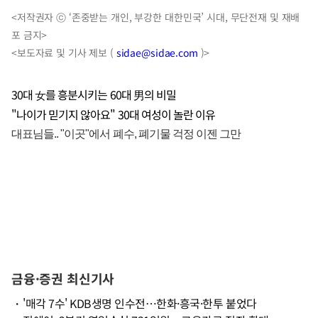
<저작권자 ⓒ ‘존중받는 개인, 부강한 대한민국’ 시대, 무단전재 및 재배
포 금지>
<보도자료 및 기사 제보 (
sidae@sidae.com
)>
30대 女를 흥분시키는 60대 男의 비밀
"나이가 믿기지 않아요" 30대 여성이 놀란 이유
금융·증권 최신기사
・
'매각 7수' KDB생명 인수전…한화·흥국·한투 붙었다