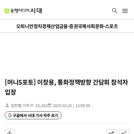
오피니언
정치
경제
산업
금융·증권
국제
사회
문화·스포츠
[머니S포토] 이창용, 통화정책방향 간담회 참석차
입장
임한별 기자
52,101
2025.02.25
|
12:59:39