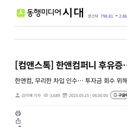
두바이유
77.44
2.06
금
4299.60
5.6
코스피
6258.77
37.61
코스닥
798.81
2.86
[컴앤스톡] 한앤컴퍼니 후유증…
한앤컴, 무리한 차입 인수… 투자금 회수 위
김이재 기자
3,689
2025.05.15
|
06:00:00