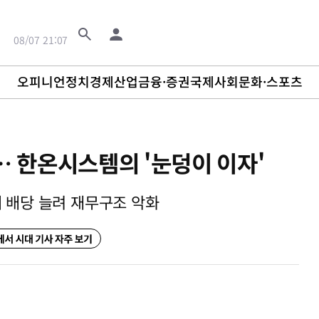
08/07 21:07
08/07 21:07
08/07 21:07
08/07 21:07
오피니언
정치
경제
산업
금융·증권
국제
사회
문화·스포츠
 한온시스템의 '눈덩이 이자'
해 배당 늘려 재무구조 악화