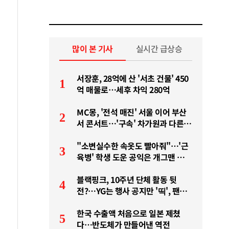
많이 본 기사
실시간 급상승
서장훈, 28억에 산 '서초 건물' 450
1
억 매물로…세후 차익 280억
MC몽, '전석 매진' 서울 이어 부산
2
서 콘서트…'구속' 차가원과 다른
행보
"소변실수한 속옷도 빨아줘"…'근
3
육병' 학생 도운 공익은 개그맨 김규
원
블랙핑크, 10주년 단체 활동 뒷
4
전?…YG는 행사 공지만 '띡', 팬들
'분노'
한국 수출액 처음으로 일본 제쳤
5
다…반도체가 만들어낸 역전