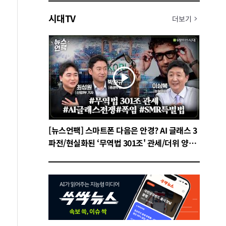
시대TV
더보기
[뉴스언팩] 스마트폰 다음은 안경? AI 글래스 3
파전/현실화된 ‘무역법 301조' 관세/더위 양극
화 시대