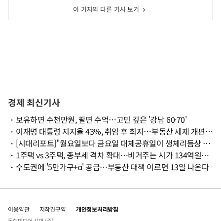
이 기자의 다른 기사 보기
경제 최신기사
・
보유하면 수천만원, 팔면 수억…고민 깊은 '강남 60·70'
・
이재명 대통령 지지율 43%, 취임 후 최저…부동산 세제 개편 등 영향
・
[시대리포트]"월요일보다 금요일 대체공휴일이 생체리듬상 더 효율적"
・
1주택 vs 3주택, 종부세 격차 확대…비거주는 시가 134억원부터 줄어
・
수도권에 '5만가구+α' 공급…부동산 대책 이르면 13일 나온다
이용약관
저작권규약
개인정보처리방침
동행미디어 시대 (주)