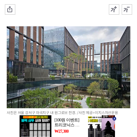
사진은 서울 강서구 마곡지구 내 원그로브 전경. /사진 제공=이지스자산운용