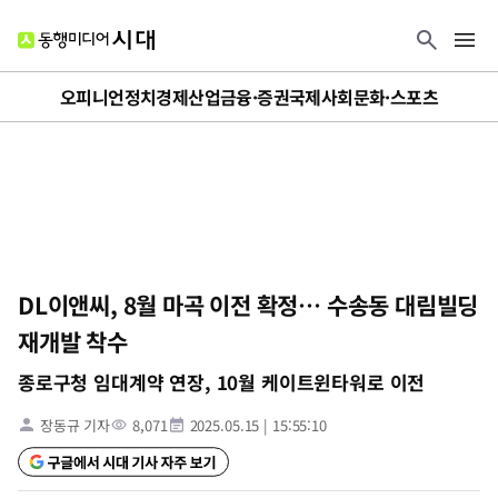
오피니언
정치
경제
산업
금융·증권
국제
사회
문화·스포츠
DL이앤씨, 8월 마곡 이전 확정… 수송동 대림빌딩
재개발 착수
종로구청 임대계약 연장, 10월 케이트윈타워로 이전
장동규 기자
8,071
2025.05.15
|
15:55:10