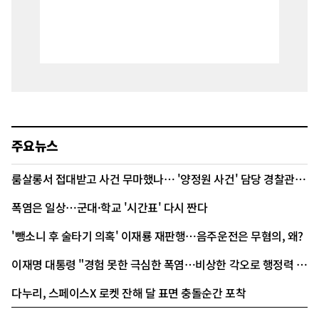
주요뉴스
룸살롱서 접대받고 사건 무마했나… '양정원 사건' 담당 경찰관 구속
폭염은 일상…군대·학교 '시간표' 다시 짠다
'뺑소니 후 술타기 의혹' 이재룡 재판행…음주운전은 무혐의, 왜?
이재명 대통령 "경험 못한 극심한 폭염…비상한 각오로 행정력 총동원"
다누리, 스페이스X 로켓 잔해 달 표면 충돌순간 포착