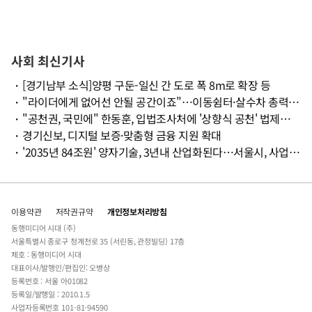
사회 최신기사
・
[경기남부 소식]양평 구둔-일신 간 도로 폭 8m로 확장 등
・
"라이더에게 없어선 안될 공간이죠"…이동쉼터·살수차 총력 대응
・
"공천권, 국민에" 한동훈, 입법조사처에 '상향식 공천' 법제화 검토 의뢰
・
경기신보, 디지털 보증·맞춤형 금융 지원 확대
・
'2035년 84조원' 양자기술, 3년내 산업화된다…서울시, 사업화 지원
이용약관
저작권규약
개인정보처리방침
동행미디어 시대 (주)
서울특별시 종로구 청계천로 35 (서린동, 관정빌딩) 17층
제호 : 동행미디어 시대
대표이사/발행인/편집인: 오병상
등록번호 : 서울 아01082
등록일/발행일 : 2010.1.5
사업자등록번호 101-81-94590