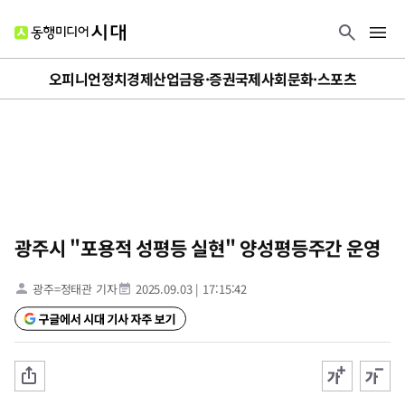
오피니언
정치
경제
산업
금융·증권
국제
사회
문화·스포츠
광주시 "포용적 성평등 실현" 양성평등주간 운영
광주=정태관 기자
2025.09.03
|
17:15:42