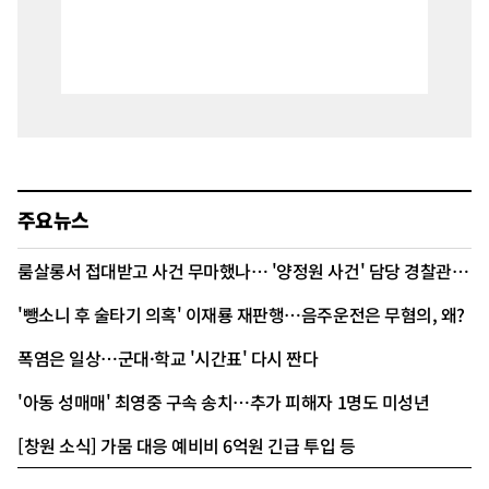
주요뉴스
룸살롱서 접대받고 사건 무마했나… '양정원 사건' 담당 경찰관 구속
'뺑소니 후 술타기 의혹' 이재룡 재판행…음주운전은 무혐의, 왜?
폭염은 일상…군대·학교 '시간표' 다시 짠다
'아동 성매매' 최영중 구속 송치…추가 피해자 1명도 미성년
[창원 소식] 가뭄 대응 예비비 6억원 긴급 투입 등