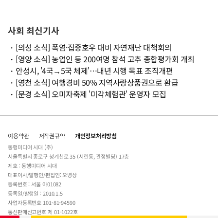
사회 최신기사
・
[의성 소식] 폭염·집중호우 대비 자연재난 대책회의
・
[영양 소식] 농업인 등 200여명 참석 고추 종합평가회 개최
・
안성시, '4국→5국 체제'…내년 시행 목표 조직개편
・
[영천 소식] 여행경비 50% 지역사랑상품권으로 환급
・
[문경 소식] 오미자축제 '미각체험관' 운영자 모집
이용약관
저작권규약
개인정보처리방침
동행미디어 시대 (주)
서울특별시 종로구 청계천로 35 (서린동, 관정빌딩) 17층
제호 : 동행미디어 시대
대표이사/발행인/편집인: 오병상
등록번호 : 서울 아01082
등록일/발행일 : 2010.1.5
사업자등록번호 101-81-94590
통신판매신고번호 제 01-1022호