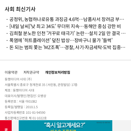
사회 최신기사
・
공정위, 농협하나로유통 과징금 4.6억…남품사서 장려금 부당 수취
・
[내일 날씨]'낮 최고 34도' 무더위 지속…동해안 중심 강한 비
・
김희철 분노한 인천 '거꾸로 태극기' 논란…설치 2일 만 결국 철거
・
폭염에 '히트플레이션' 덮친 밥상…장바구니 물가 '들썩'
・
돈 되는 범죄 쫓는 'MZ조폭'…경찰, 사기·자금세탁·도박 집중단속
이용약관
저작권규약
개인정보처리방침
동행미디어 시대 (주)
서울특별시 종로구 청계천로 35 (서린동, 관정빌딩) 17층
제호 : 동행미디어 시대
대표이사/발행인/편집인: 오병상
등록번호 : 서울 아01082
등록일/발행일 : 2010.1.5
사업자등록번호 101-81-94590
통신판매신고번호 제 01-1022호
전자우편주소 :
sidae@sidae.com
Tel : 02-723-5114