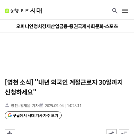
오피니언
정치
경제
산업
금융·증권
국제
사회
문화·스포츠
[영천 소식] "내년 외국인 계절근로자 30일까지
신청하세요"
영천=황재윤 기자
2025.09.04
|
14:28:11