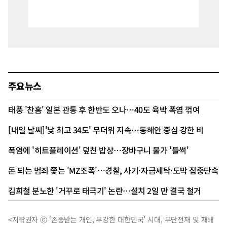
주요뉴스
태풍 '찬홈' 일본 관통 후 한반도 오나…40도 육박 폭염 꺾여
[내일 날씨]'낮 최고 34도' 무더위 지속…동해안 중심 강한 비
폭염에 '히트플레이션' 덮친 밥상…장바구니 물가 '들썩'
돈 되는 범죄 쫓는 'MZ조폭'…경찰, 사기·자금세탁·도박 집중단속
김희철 분노한 '거꾸로 태극기' 논란…설치 2일 만 결국 철거
<저작권자 ⓒ ‘존중받는 개인, 부강한 대한민국’ 시대, 무단전재 및 재배