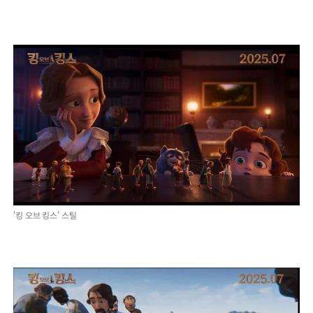
'킹 오브 킹스' 스틸