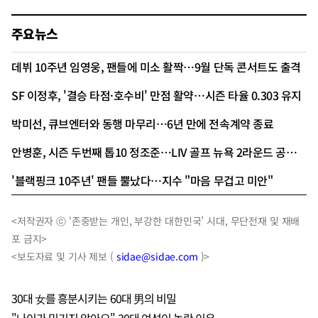
주요뉴스
데뷔 10주년 임영웅, 팬들에 미소 활짝…9월 단독 콘서트도 출격
SF 이정후, '결승 타점·호수비' 만점 활약…시즌 타율 0.303 유지
박미선, 큐브엔터와 동행 마무리…6년 만에 전속계약 종료
안병훈, 시즌 두번째 톱10 정조준…LIV 골프 뉴욕 2라운드 공동 13위
'블랙핑크 10주년' 팬들 뿔났다…지수 "마음 무겁고 미안"
<저작권자 ⓒ ‘존중받는 개인, 부강한 대한민국’ 시대, 무단전재 및 재배
포 금지>
<보도자료 및 기사 제보 (
sidae@sidae.com
)>
30대 女를 흥분시키는 60대 男의 비밀