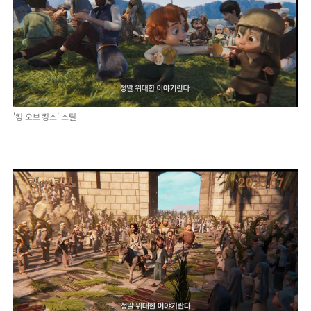
'킹 오브 킹스' 스틸