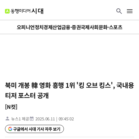
오피니언
정치
경제
산업
금융·증권
국제
사회
문화·스포츠
북미 개봉 韓 영화 흥행 1위 '킹 오브 킹스', 국내용
티저 포스터 공개
[N컷]
뉴스1 제공
2025.06.11
|
09:45:02