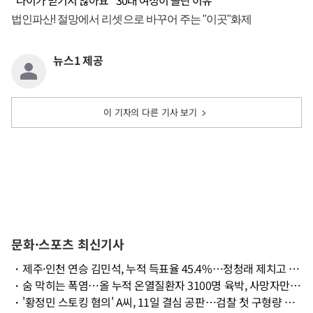
"나이가 믿기지 않아요" 30대 여성이 놀란 이유
뉴스1 제공
이 기자의 다른 기사 보기
문화·스포츠 최신기사
・
제주·인천 연승 김민석, 누적 득표율 45.4%…정청래 제치고 선두 탈환
・
숨 막히는 폭염…올 누적 온열질환자 3100명 육박, 사망자만 26명
・
'황정민 스토킹 혐의' A씨, 11일 결심 공판…검찰 첫 구형량 촉각