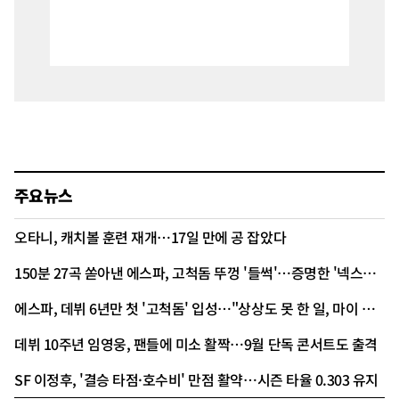
주요뉴스
오타니, 캐치볼 훈련 재개…17일 만에 공 잡았다
150분 27곡 쏟아낸 에스파, 고척돔 뚜껑 '들썩'…증명한 '넥스트 레벨'
에스파, 데뷔 6년만 첫 '고척돔' 입성…"상상도 못 한 일, 마이 고마워"
데뷔 10주년 임영웅, 팬들에 미소 활짝…9월 단독 콘서트도 출격
SF 이정후, '결승 타점·호수비' 만점 활약…시즌 타율 0.303 유지