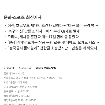
문화·스포츠 최신기사
・
이란, 호르무즈 재개방 조건 내걸었다…"미군 철수·공격 영구 중단"
・
'축구의 신' 만든 조력자…메시 부친 68세로 별세
・
오타니, 캐치볼 훈련 재개…17일 만에 공 잡았다
・
[현장]격자망 오가는 상품 운반 로봇, 롯데마트 '오카도 시스템' 첫 공개
・
"출국금지 풀어달라" 전한길 소송냈지만…법원은 왜 막았나
이용약관
저작권규약
개인정보처리방침
동행미디어 시대 (주)
서울특별시 종로구 청계천로 35 (서린동, 관정빌딩) 17층
제호 : 동행미디어 시대
대표이사/발행인/편집인: 오병상
등록번호 : 서울 아01082
등록일/발행일 : 2010.1.5
사업자등록번호 101-81-94590
통신판매신고번호 제 01-1022호