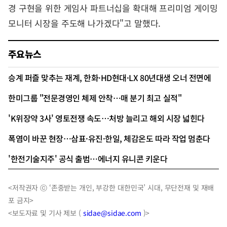
경 구현을 위한 게임사 파트너십을 확대해 프리미엄 게이밍
모니터 시장을 주도해 나가겠다"고 말했다.
주요뉴스
승계 퍼즐 맞추는 재계, 한화·HD현대·LX 80년대생 오너 전면에
한미그룹 "전문경영인 체제 안착…매 분기 최고 실적"
'K위장약 3사' 영토전쟁 속도…처방 늘리고 해외 시장 넓힌다
폭염이 바꾼 현장…삼표·유진·한일, 체감온도 따라 작업 멈춘다
'한전기술지주' 공식 출범…에너지 유니콘 키운다
<저작권자 ⓒ ‘존중받는 개인, 부강한 대한민국’ 시대, 무단전재 및 재배
포 금지>
<보도자료 및 기사 제보 (
sidae@sidae.com
)>