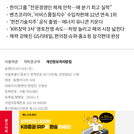
・
한미그룹 "전문경영인 체제 안착…매 분기 최고 실적"
・
벤츠코리아, '서비스품질지수' 수입차판매 12년 연속 1위
・
'한전기술지주' 공식 출범…에너지 유니콘 키운다
・
'K위장약 3사' 영토전쟁 속도…처방 늘리고 해외 시장 넓힌다
・
체력 강해진 GS리테일, 편의점·슈퍼·홈쇼핑 삼각편대 완성
이용약관
저작권규약
개인정보처리방침
동행미디어 시대 (주)
서울특별시 종로구 청계천로 35 (서린동, 관정빌딩) 17층
제호 : 동행미디어 시대
대표이사/발행인/편집인: 오병상
등록번호 : 서울 아01082
등록일/발행일 : 2010.1.5
사업자등록번호 101-81-94590
통신판매신고번호 제 01-1022호
전자우편주소 :
sidae@sidae.com
Tel : 02-723-5114
청소년보호책임자 : 차상엽
COPYRIGHT © SIDAE ALL RIGHTS RESERVED.